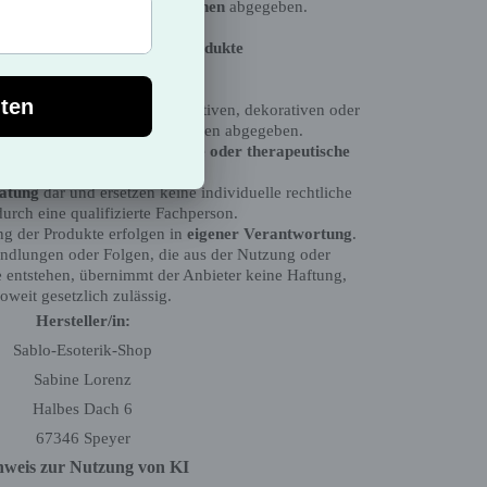
rantie- oder Erfolgsversprechen
abgegeben.
ner Hinweis für Esoterikprodukte
Hinweis:
hließlich spirituellen, meditativen, dekorativen oder
Es werden keine Heilversprechen abgegeben.
 medizinische, psychologische oder therapeutische
Behandlung.
ratung
dar und ersetzen keine individuelle rechtliche
urch eine qualifizierte Fachperson.
 der Produkte erfolgen in
eigener Verantwortung
.
ndlungen oder Folgen, die aus der Nutzung oder
e entstehen, übernimmt der Anbieter keine Haftung,
soweit gesetzlich zulässig.
Hersteller/in:
Sablo-Esoterik-Shop
Sabine Lorenz
Halbes Dach 6
67346 Speyer
nweis zur Nutzung von KI