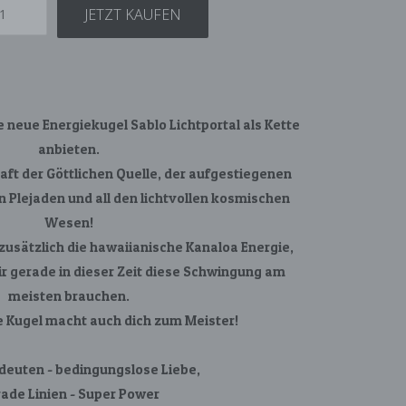
JETZT KAUFEN
e neue Energiekugel Sablo Lichtportal als Kette
anbieten.
raft der Göttlichen Quelle, der aufgestiegenen
n Plejaden und all den lichtvollen kosmischen
Wesen!
 zusätzlich die hawaiianische Kanaloa Energie,
wir gerade in dieser Zeit diese Schwingung am
meisten brauchen.
e Kugel macht auch dich zum Meister!
deuten - bedingungslose Liebe,
ade Linien - Super Power