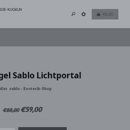
GIE-KUGELN
€0,00
el Sablo Lichtportal
dler
sablo - Esoterik-Shop
€59,00
€88,00