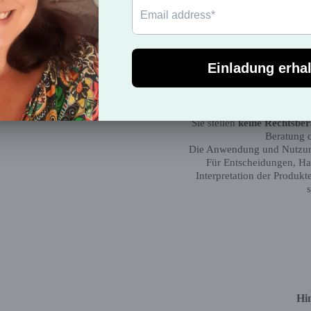
Es werden
keine Ga
🌿
Allgemei
Unsere Produkte dienen aussc
rituellen Zwecken. 
Die Nutzung
ersetzt keine
Sie stellen
keine Rechtsbe
Beratung d
Die Anwendung und Nutzung
Für Entscheidungen, Ha
Interpretation der Produkt
Hi