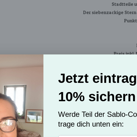
Stadtteile
Der siebenzackige Stern 
Punkt
Preis inkl
💍
Schmuck (eso
S
Erstickungsge
Vor dem Dus
Kontakt mit Wass
Bei Hau
Ein Motiv oder Aufdruck
Für etwaige Erwartungen, 
keine Haftung 