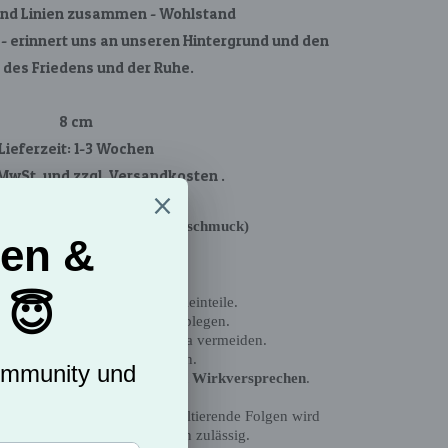
 und Linien zusammen - Wohlstand
- erinnert uns an unseren Hintergrund und den
 des Friedens und der Ruhe.
8 cm
Lieferzeit: 1-3 Wochen
. MwSt.
und zzgl.
Versandkosten
.
terisch, spirituell, Edelsteinschmuck)
Sicherheitshinweis:
chmuck ist kein Spielzeug.
Nicht für Kinder geeignet.
fahr durch verschluck bare Kleinteile.
chen, Baden oder Schlafen ablegen.
er, Chemikalien und Kosmetika vermeiden.
treaktionen nicht weitertragen.
 auf einer Kerze bedeutet
kein Wirkversprechen
.
Auslegungen oder daraus resultierende Folgen wird
übernommen, soweit gesetzlich zulässig.